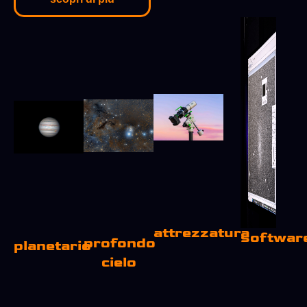
attrezzatura
softwar
profondo
planetario
cielo